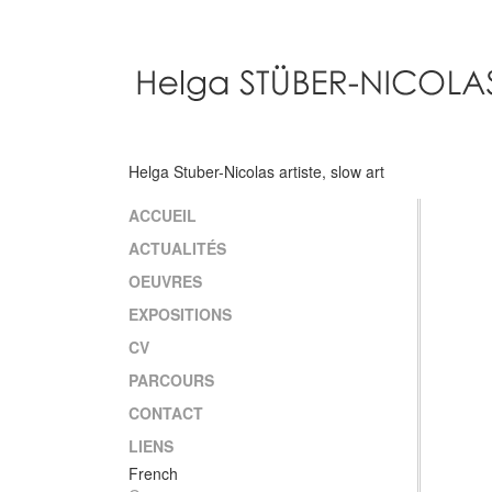
Aller
au
contenu
principal
Helga Stuber-Nicolas artiste, slow art
ACCUEIL
Main
ACTUALITÉS
navigation
OEUVRES
EXPOSITIONS
CV
PARCOURS
CONTACT
LIENS
French