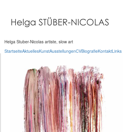
Direkt
zum
Inhalt
Helga Stuber-Nicolas artiste, slow art
Startseite
Aktuelles
Kunst
Ausstellungen
CV
Biografie
Kontakt
Links