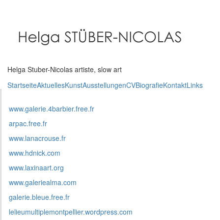
Direkt
zum
Inhalt
Helga Stuber-Nicolas artiste, slow art
Startseite
Aktuelles
Kunst
Ausstellungen
CV
Biografie
Kontakt
Links
www.galerie.4barbier.free.fr
arpac.free.fr
www.lanacrouse.fr
www.hdnick.com
www.laxinaart.org
www.galeriealma.com
galerie.bleue.free.fr
lelieumultiplemontpellier.wordpress.com