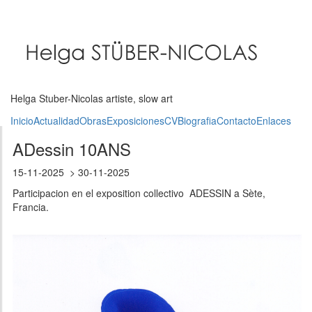
Pasar
al
contenido
principal
Helga Stuber-Nicolas artiste, slow art
Inicio
Actualidad
Obras
Exposiciones
CV
Biografia
Contacto
Enlaces
ADessin 10ANS
15-11-2025
30-11-2025
Participacion en el exposition collectivo ADESSIN a Sète,
Francia.