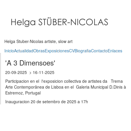
Pasar
al
contenido
principal
Helga Stuber-Nicolas artiste, slow art
Inicio
Actualidad
Obras
Exposiciones
CV
Biografia
Contacto
Enlaces
'A 3 Dimensoes'
20-09-2025
16-11-2025
Participacion en el l'exposicion collectiva de artistes da Trema
Arte Contemporânea de Lisboa en el Galeria Municipal D.Dinis à
Estremoz, Portugal
Inauguracion 20 de setembro de 2025 a 17h